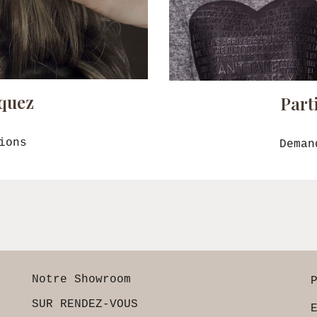
iquez
Part
ions
Deman
Notre S
howroom
SUR RENDEZ-VOUS