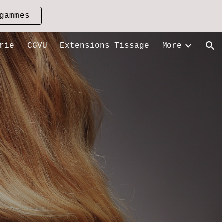
gammes
ion
rie
CGVU
Extensions Tissage
More