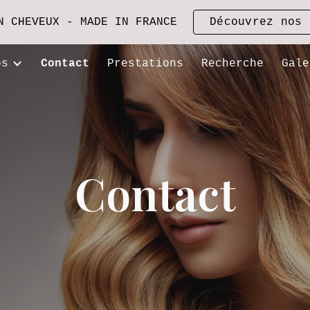
N CHEVEUX - MADE IN FRANCE
Découvrez nos 
ip to main content
Skip to navigat
os
Contact
Prestations
Recherche
Gale
Contact